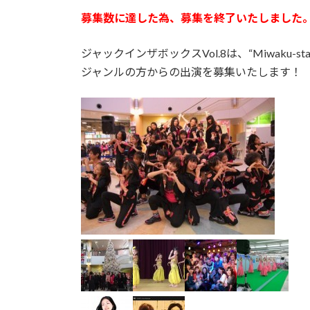
更
募集数に達した為、募集を終了いたしました
新
日
時
ジャックインザボックスVol.8は、“Miwaku
:
ジャンルの方からの出演を募集いたします！