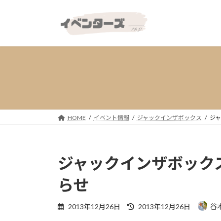
コ
ナ
ン
ビ
テ
ゲ
ン
ー
ツ
シ
へ
ョ
ス
ン
キ
に
ッ
移
プ
動
HOME
イベント情報
ジャックインザボックス
ジャ
ジャックインザボックス
らせ
最
2013年12月26日
2013年12月26日
谷
終