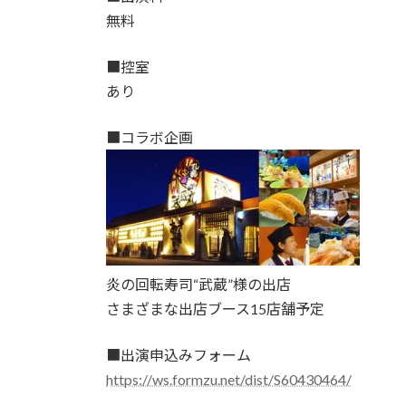
無料
■控室
あり
■コラボ企画
炎の回転寿司“武蔵”様の出店
さまざまな出店ブース15店舗予定
■出演申込みフォーム
https://ws.formzu.net/dist/S60430464/