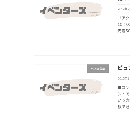
2017年
「アク
10：
先着5
ピュ
出店者募集
2015年
■コン
ントで
いう方
験でき