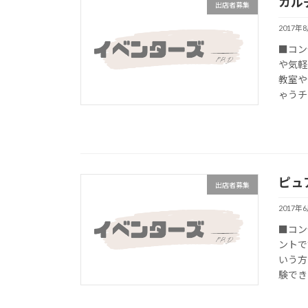
カル
出店者募集
2017年
■コン
や気軽
教室や
ゃうチャ
ピュ
出店者募集
2017年
■コン
ントで
いう方
験でき