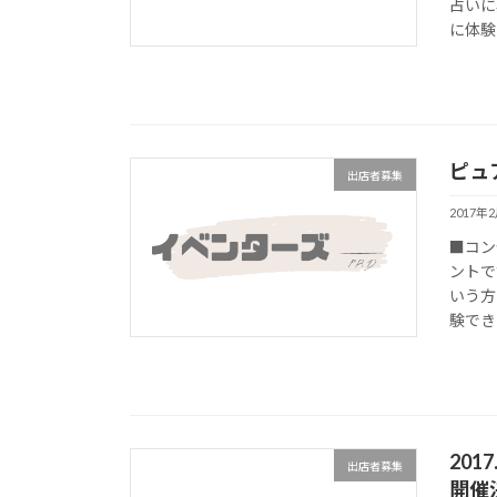
占いに
に体験
ピュ
出店者募集
2017年
■コン
ントで
いう方
験でき
201
出店者募集
開催