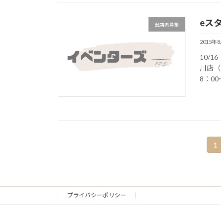
eス
出店者募集
2015年
10/
川店（
8：0
投
1
固
定
稿
ペ
ナ
ー
ジ
プライバシーポリシー
ビ