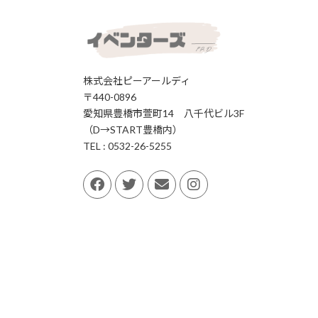
ゲ
ー
シ
ョ
株式会社ピーアールディ
〒440-0896
ン
愛知県豊橋市萱町14 八千代ビル3F
（D→START豊橋内）
TEL : 0532-26-5255