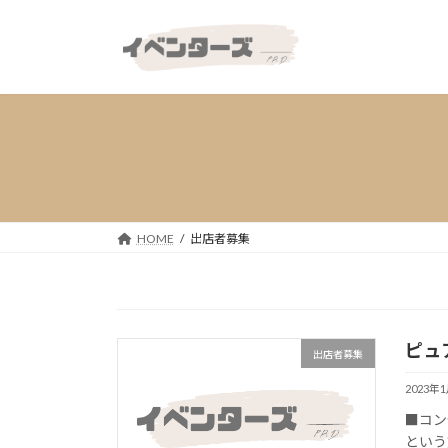
コ
ナ
ン
ビ
テ
ゲ
ン
ー
ツ
シ
へ
ョ
ス
ン
キ
に
ッ
移
プ
動
HOME
出店者募集
ピュ
出店者募集
2023年
■コン
という