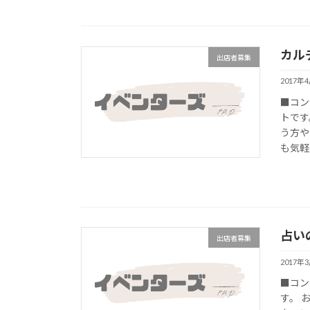
カル
出店者募集
2017年
■コン
トです
う方や
も気軽
占い
出店者募集
2017年
■コン
す。 