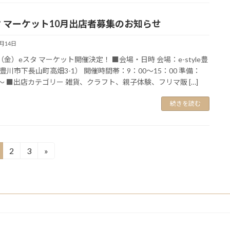
タ マーケット10月出店者募集のお知らせ
8月14日
16（金）eスタ マーケット開催決定！ ■会場・日時 会場：e-style豊
豊川市下長山町高畑3-1） 開催時間帯：9：00～15：00 準備：
0～ ■出店カテゴリー 雑貨、クラフト、親子体験、フリマ販 […]
続きを読む
2
3
»
固
固
定
定
ペ
ペ
ー
ー
ジ
ジ