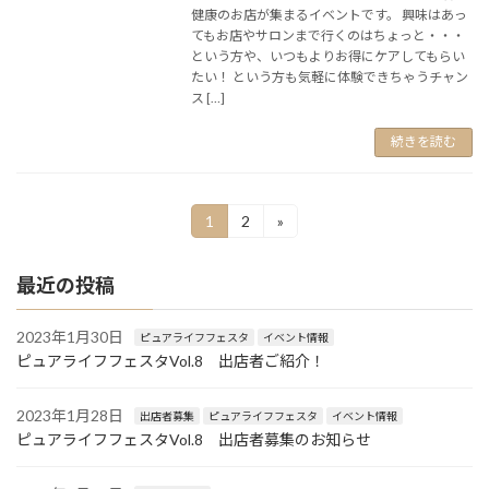
健康のお店が集まるイベントです。 興味はあっ
てもお店やサロンまで行くのはちょっと・・・
という方や、いつもよりお得にケアしてもらい
たい！ という方も気軽に体験できちゃうチャン
ス […]
続きを読む
投
1
2
»
固
固
定
定
稿
ペ
ペ
最近の投稿
ー
ー
ナ
ジ
ジ
ビ
2023年1月30日
ピュアライフフェスタ
イベント情報
ピュアライフフェスタVol.8 出店者ご紹介！
ゲ
ー
2023年1月28日
出店者募集
ピュアライフフェスタ
イベント情報
シ
ピュアライフフェスタVol.8 出店者募集のお知らせ
ョ