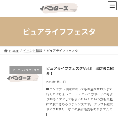
コ
ナ
ン
ビ
テ
ゲ
ン
ー
ツ
シ
へ
ョ
ピュアライフフェスタ
ス
ン
キ
に
ッ
移
プ
動
HOME
イベント情報
ピュアライフフェスタ
ピュアライフフェスタVol.8 出店者ご紹
ピュアライフフェスタ
介！
2023年1月30日
■コンセプト 興味はあってもお店やサロンまで
行くのはちょっと・・・ という方や、いつもよ
りお得にケアしてもらいたい！ という方も気軽
に体験できちゃうチャンスです。 クラフト雑貨
やアクセサリーなどの展示販売もあります☆ カ
[…]