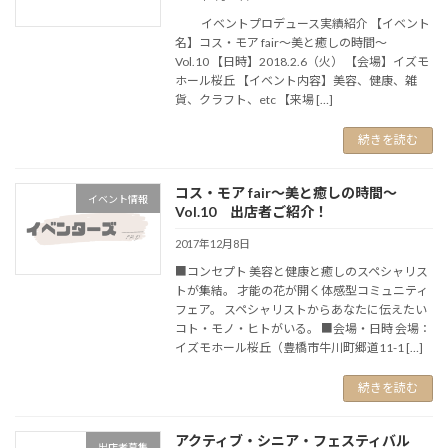
イベントプロデュース実績紹介 【イベント
名】コス・モア fair～美と癒しの時間～
Vol.10 【日時】2018.2.6（火） 【会場】イズモ
ホール桜丘 【イベント内容】美容、健康、雑
貨、クラフト、etc 【来場 […]
続きを読む
コス・モア fair～美と癒しの時間～
イベント情報
Vol.10 出店者ご紹介！
2017年12月8日
■コンセプト 美容と健康と癒しのスペシャリス
トが集結。 才能の花が開く体感型コミュニティ
フェア。 スペシャリストからあなたに伝えたい
コト・モノ・ヒトがいる。 ■会場・日時 会場：
イズモホール桜丘（豊橋市牛川町郷道11-1 […]
続きを読む
アクティブ・シニア・フェスティバル
出店者募集