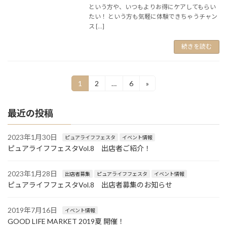
という方や、いつもよりお得にケアしてもらい
たい！ という方も気軽に体験できちゃうチャン
ス […]
続きを読む
投
1
2
…
6
»
固
固
固
定
定
定
稿
ペ
ペ
ペ
最近の投稿
ー
ー
ー
ナ
ジ
ジ
ジ
ビ
2023年1月30日
ピュアライフフェスタ
イベント情報
ピュアライフフェスタVol.8 出店者ご紹介！
ゲ
ー
2023年1月28日
出店者募集
ピュアライフフェスタ
イベント情報
シ
ピュアライフフェスタVol.8 出店者募集のお知らせ
ョ
2019年7月16日
イベント情報
ン
GOOD LIFE MARKET 2019夏 開催！