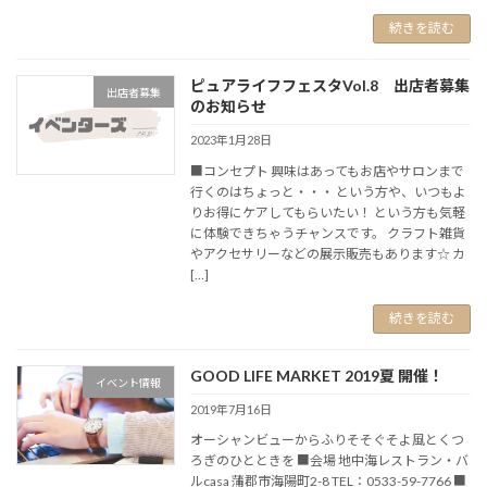
続きを読む
ピュアライフフェスタVol.8 出店者募集
出店者募集
のお知らせ
2023年1月28日
■コンセプト 興味はあってもお店やサロンまで
行くのはちょっと・・・ という方や、いつもよ
りお得にケアしてもらいたい！ という方も気軽
に体験できちゃうチャンスです。 クラフト雑貨
やアクセサリーなどの展示販売もあります☆ カ
[…]
続きを読む
GOOD LIFE MARKET 2019夏 開催！
イベント情報
2019年7月16日
オーシャンビューからふりそそぐそよ風とくつ
ろぎのひとときを ■会場 地中海レストラン・バ
ルcasa 蒲郡市海陽町2-8 TEL：0533-59-7766 ■