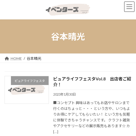
コ
ナ
ン
ビ
テ
ゲ
ン
ー
ツ
シ
へ
ョ
谷本晴光
ス
ン
キ
に
ッ
移
プ
動
HOME
谷本晴光
ピュアライフフェスタVol.8 出店者ご紹
ピュアライフフェスタ
介！
2023年1月30日
■コンセプト 興味はあってもお店やサロンまで
行くのはちょっと・・・ という方や、いつもよ
りお得にケアしてもらいたい！ という方も気軽
に体験できちゃうチャンスです。 クラフト雑貨
やアクセサリーなどの展示販売もあります☆ カ
[…]