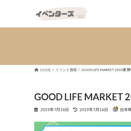
コ
ナ
ン
ビ
テ
ゲ
ン
ー
ツ
シ
へ
ョ
ス
ン
キ
に
ッ
移
プ
動
HOME
イベント情報
GOOD LIFE MARKET 2019夏 
GOOD LIFE MARKET
最
2019年7月16日
2019年7月16日
谷本
終
更
新