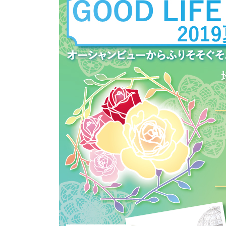
日
時
: