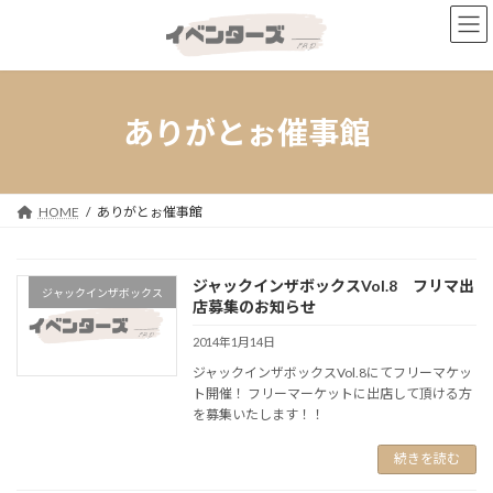
コ
ナ
ン
ビ
テ
ゲ
ン
ー
ツ
シ
へ
ョ
ありがとぉ催事館
ス
ン
キ
に
ッ
移
プ
動
HOME
ありがとぉ催事館
ジャックインザボックスVol.8 フリマ出
ジャックインザボックス
店募集のお知らせ
2014年1月14日
ジャックインザボックスVol.8にてフリーマケッ
ト開催！ フリーマーケットに出店して頂ける方
を募集いたします！！
続きを読む