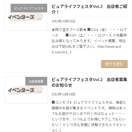
ピュアライフフェスタVol.2 出店者ご紹
ピュアライフフェスタ
介！
2013年10月26日
★残り空きブース数★ ■1/24（金）・・・12ブ
ース ■1/25（土）・・・12ブース ※先着申
込み順となっております。 イベント概要、申込
みは下記URLをご覧下さい。 http://www.prd-
e.com/in […]
続きを読む
ピュアライフフェスタVol.2 出店者募集
出店者募集
のお知らせ
2013年10月18日
■コンセプト ピュアライフフェスタは、美容と
健康のお店が集まるイベントです。 興味はあっ
てもお店やサロンまで行くのはちょっと・・・
という方や、いつもよりお得にケアしてもらい
たい！ という方も気軽に体験できちゃうチャン
ス […]