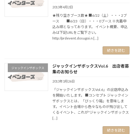
2013年4月2日
★残り空きブース数★ ■6/22（土）・・・2ブ
ース ■6/23（日）・・・0ブース ※先着申
込み順となっております。 イベント概要、申込
みは下記URLをご覧下さい。
http://prdevent.dosugoi.n […]
続きを読む
ジャックインザボックスVol.6 出店者募
ジャックインザボックス
集のお知らせ
2013年3月26日
「ジャックインザボックスVol.6」の出店申込み
を開始いたします。 ■コンセプト ジャックイン
ザボックスとは、「びっくり箱」を意味しま
す。イベント会場から色々なものが飛び出して
くるイベント、これが"ジャックインザボックス
[…]
続きを読む