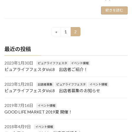
続きを読む
投
«
1
2
固
固
定
定
稿
ペ
ペ
最近の投稿
ー
ー
ナ
ジ
ジ
ビ
2023年1月30日
ピュアライフフェスタ
イベント情報
ピュアライフフェスタVol.8 出店者ご紹介！
ゲ
ー
2023年1月28日
出店者募集
ピュアライフフェスタ
イベント情報
シ
ピュアライフフェスタVol.8 出店者募集のお知らせ
ョ
2019年7月16日
イベント情報
ン
GOOD LIFE MARKET 2019夏 開催！
2018年4月9日
イベント情報