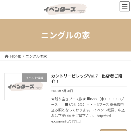
コ
ナ
ン
ビ
テ
ゲ
ン
ー
ツ
シ
へ
ョ
ニングルの家
ス
ン
キ
に
ッ
移
プ
動
HOME
ニングルの家
カントリービレッジVol.7 出店者ご紹
イベント情報
介！
2013年5月28日
★残り空きブース数★ ■8/22（木）・・・0ブ
ース ■8/23（金）・・・3ブース ※先着申
込み順となっております。 イベント概要、申込
みは下記URLをご覧下さい。 http://prd-
e.com/info/377 […]