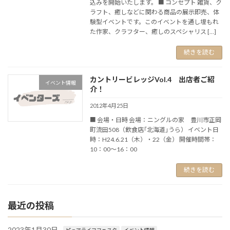
込みを開始いたします。 ■ コンセプト 雑貨、ク
ラフト、癒しなどに関わる商品の展示即売、体
験型イベントです。このイベントを通し埋もれ
た作家、クラフター、癒しのスペシャリス […]
続きを読む
カントリービレッジVol.4 出店者ご紹
イベント情報
介！
2012年4月25日
■ 会場・日時 会場：ニングルの家 豊川市正岡
町流田508（飲食店｢北海道｣うら） イベント日
時：H24.6.21（木）・22（金） 開催時間帯：
10：00～16：00
続きを読む
最近の投稿
2023年1月30日
ピュアライフフェスタ
イベント情報